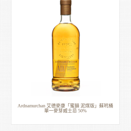
Ardnamurchan 艾德麥康「蜜韻 泥煤版」蘇玳桶
單一麥芽威士忌 50%