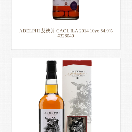
ADELPHI 艾德菲 CAOL ILA 2014 10yo 54.9%
#326040