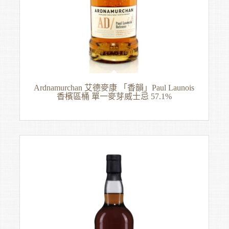
Ardnamurchan 艾德麥康 「香韻」Paul Launois
香檳區桶 單一麥芽威士忌 57.1%