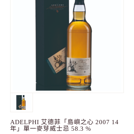
ADELPHI 艾德菲「島嶼之心 2007 14
年」單一麥芽威士忌 58.3 %