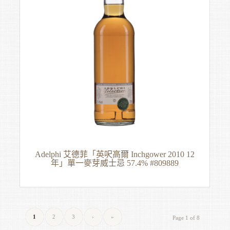
Adelphi 艾德菲「英呎高爾 Inchgower 2010 12
年」單一麥芽威士忌 57.4% #809889
1
2
3
›
»
Page 1 of 8