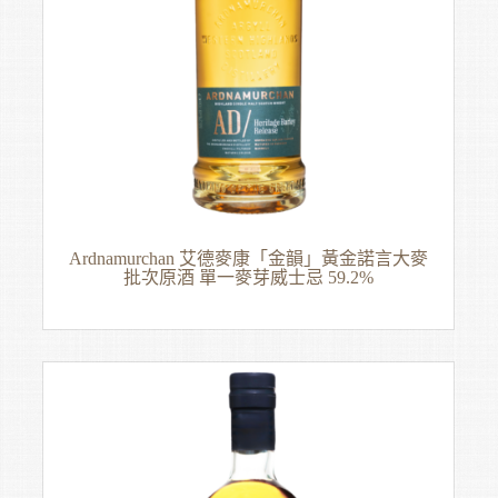
Ardnamurchan 艾德麥康「金韻」黃金諾言大麥
批次原酒 單一麥芽威士忌 59.2%