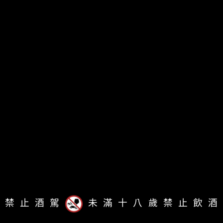
Whisky.com.tw
Address：No.63, Leli Rd., Da'an Dist., TaipeiCity 106, Taiwan
MRT：Liuzhangli Station
TEL：
(+886) 2-2733-1798
E-mail：
service@whisky.com.tw
INQUIRY ABOUT AGENT BRAND SERVICE
TEL：
(+886)2-2733-5538
(Monday to Friday, 10am to 07pm)
禁止酒駕
未滿十八歲禁止飲酒