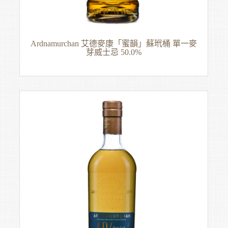
Ardnamurchan 艾德麥康「蜜韻」蘇玳桶 單一麥
芽威士忌 50.0%